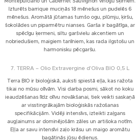
Montepulciano un Cabernet Sauvignon vīnogu šķirnēm.
Izturēts barrique muciņās 18 mēnešus un pudelēs 6
mēnešus. Aromātā jūtamas tumšo ogu, plūmju, ķiršu,
šokolādes un piparmētru nianses. Garša ir bagātīga, ar
spēcīgu ķermeni, siltu garšvielu akcentiem un
nobriedušiem, maigiem tanīniem, kas rada ilgstošu un
harmonisku pēcgaršu.
7. TERRA – Olio Extravergine d'Oliva BIO 0,5 L
Terra BIO ir bioloģiskā, auksti spiestā eļļa, kas ražota
tikai no mūsu olīvām. Visi darba posmi, sākot no koku
ieaudzēšanas līdz olīvu novākšanai, tiek veikti saskaņā
ar visstingrākajām bioloģiskās ražošanas
specifikācijām. Vidēji intensīvs, izteikti zaļgans
augļainums ar dominējošām zāles un artišoka notīm.
Eļļa ar savu intensīvi zaļo krāsu un maigo aromātu
bagātinās jūsu ēdienus.