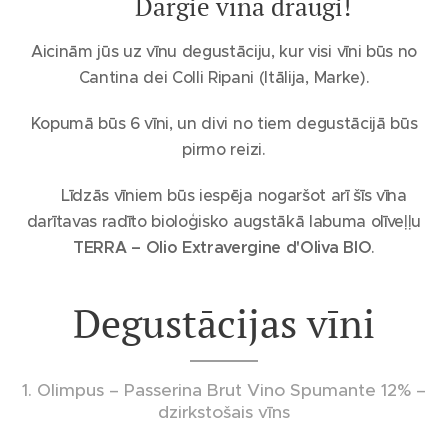
🍷 Dārgie vīna draugi!
Aicinām jūs uz vīnu degustāciju, kur visi vīni būs no
Cantina dei Colli Ripani (Itālija, Marke).
Kopumā būs 6 vīni, un divi no tiem degustācijā būs
pirmo reizi.
✨Līdzās vīniem būs iespēja nogaršot arī šīs vīna
darītavas radīto bioloģisko augstākā labuma olīveļļu
TERRA – Olio Extravergine d'Oliva BIO
.
Degustācijas vīni
1. Olimpus – Passerina Brut Vino Spumante 12% –
dzirkstošais vīns