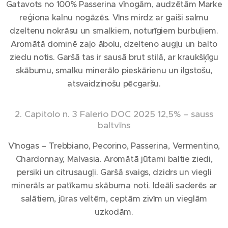
Gatavots no 100% Passerina vīnogām, audzētām Marke
reģiona kalnu nogāzēs. Vīns mirdz ar gaiši salmu
dzeltenu nokrāsu un smalkiem, noturīgiem burbuļiem.
Aromātā dominē zaļo ābolu, dzelteno augļu un balto
ziedu notis. Garšā tas ir sausā brut stilā, ar kraukšķīgu
skābumu, smalku minerālo pieskārienu un ilgstošu,
atsvaidzinošu pēcgaršu.
2. Capitolo n. 3 Falerio DOC 2025 12,5% – sauss
baltvīns
Vīnogas – Trebbiano, Pecorino, Passerina, Vermentino,
Chardonnay, Malvasia. Aromātā jūtami baltie ziedi,
persiki un citrusaugļi. Garšā svaigs, dzidrs un viegli
minerāls ar patīkamu skābuma noti. Ideāli saderēs ar
salātiem, jūras veltēm, ceptām zivīm un vieglām
uzkodām.