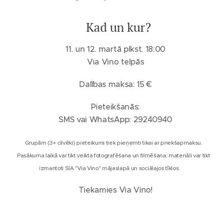
📍 Kad un kur?
🗓️ 11. un 12. martā plkst. 18:00
📌 Via Vino telpās
🎟️ Dalības maksa: 15 €
📩 Pieteikšanās:
📱 SMS vai WhatsApp: 29240940
⚠️ Grupām (3+ cilvēki) pieteikumi tiek pieņemti tikai ar priekšapmaksu.
📸 Pasākuma laikā var tikt veikta fotografēšana un filmēšana; materiāli var tikt
izmantoti SIA "Via Vino" mājaslapā un sociālajos tīklos.
🥂 Tiekamies Via Vino!