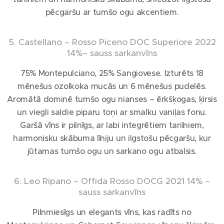
pēcgaršu ar tumšo ogu akcentiem.
5. Castellano – Rosso Piceno DOC Superiore 2022
14%– sauss sarkanvīns
75% Montepulciano, 25% Sangiovese. Izturēts 18
mēnešus ozolkoka mucās un 6 mēnešus pudelēs.
Aromātā dominē tumšo ogu nianses – ērkšķogas, ķirsis
un viegli saldie piparu toņi ar smalku vaniļas fonu.
Garšā vīns ir pilnīgs, ar labi integrētiem tanīniem,
harmonisku skābuma līniju un ilgstošu pēcgaršu, kur
jūtamas tumšo ogu un sarkano ogu atbalsis.
6. Leo Ripano – Offida Rosso DOCG 2021 14% –
sauss sarkanvīns
Pilnmiesīgs un elegants vīns, kas radīts no