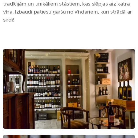
tradīcijām un unikāliem stāstiem, kas slēpjas aiz katra
vīna. Izbaudi patiesu garšu no vīndariem, kuri strādā ar
sirdi! 🍷✨