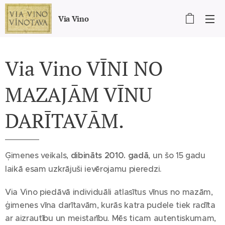
Via Vino
Via Vino VĪNI NO
MAZAJĀM VĪNU
DARĪTAVĀM.
Ģimenes veikals,
dibināts 2010. gadā
, un šo 15 gadu
laikā esam uzkrājuši ievērojamu pieredzi.
Via Vino piedāvā individuāli atlasītus vīnus no mazām,
ģimenes vīna darītavām, kurās katra pudele tiek radīta
ar aizrautību un meistarību. Mēs ticam autentiskumam,