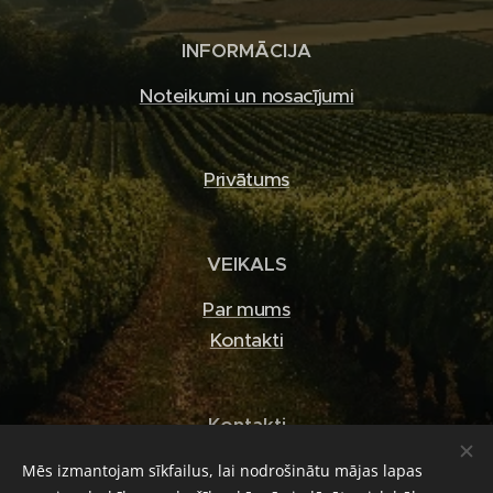
INFORMĀCIJA
Noteikumi un nosacījumi
Privātums
VEIKALS
Par mums
Kontakti
Kontakti
E-pasts: info@viavino.lv
Mēs izmantojam sīkfailus, lai nodrošinātu mājas lapas