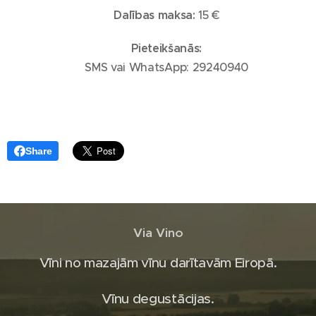
🎟️
Dalības maksa:
15 €
📩
Pieteikšanās:
📱 SMS vai WhatsApp: 29240940
Share
Via Vino
Vīni no mazajām vīnu darītavām Eiropā.
Vīnu degustācijas.