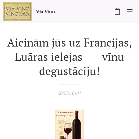
Via Vino
Aicinām jūs uz Francijas,
Luāras ielejas 🇫🇷 vīnu
degustāciju!
2025-10-01