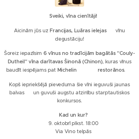
🍷
Sveiki, vīna cienītāji!
Aicinām jūs uz
Francijas, Luāras ielejas
🇫🇷 vīnu
degustāciju!
Šoreiz iepazīsim
6 vīnus no tradīcijām bagātās "Couly-
Dutheil" vīna darītavas Šinonā (Chinon)
, kuras vīnus
baudīt iespējams pat
Michelin
⭐⭐⭐
restorānos
. ✨
Kopš iepriekšējā pieveduma šie vīni ieguvuši jaunas
balvas 🏆 un guvuši augstu atzinību starptautiskos
konkursos.
📍
Kad un kur?
🗓️ 9. oktobrī plkst. 18:00
📌 Via Vino telpās