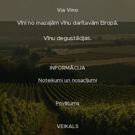
Via Vino
Vīni no mazajām vīnu darītavām Eiropā.
Vīnu degustācijas.
INFORMĀCIJA
Noteikumi un nosacījumi
Privātums
VEIKALS