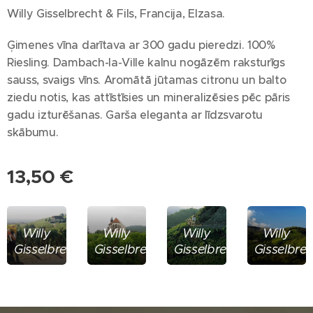
Willy Gisselbrecht & Fils, Francija, Elzasa.
Ģimenes vīna darītava ar 300 gadu pieredzi. 100%
Riesling. Dambach-la-Ville kalnu nogāzēm raksturīgs
sauss, svaigs vīns. Aromātā jūtamas citronu un balto
ziedu notis, kas attīstīsies un mineralizēsies pēc pāris
gadu izturēšanas. Garša eleganta ar līdzsvarotu
skābumu.
13,50
€
Willy
Willy
Willy
Willy
Gisselbrecht
Gisselbrecht
Gisselbrecht
Gisselbre