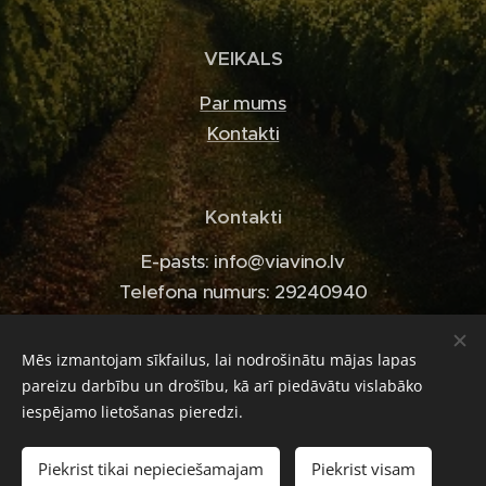
VEIKALS
Par mums
Kontakti
Kontakti
E-pasts: info@viavino.lv
Telefona numurs: 29240940
Mēs izmantojam sīkfailus, lai nodrošinātu mājas lapas
pareizu darbību un drošību, kā arī piedāvātu vislabāko
Sīkdatnes
iespējamo lietošanas pieredzi.
Pievienot grozam
Piekrist tikai nepieciešamajam
Piekrist visam