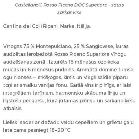
Castellano® Rosso Piceno DOC Superiore - sauss
sarkanvīns
Cantina dei Colli Ripani, Marke, Itālija.
Vīnogas 75 % Montepulciano, 25 % Sangiovese, kuras
audzētas Ierobežotā Rosso Piceno Superiore vīnogu
audzēšanas zonā . Izturēts 18 mēnešus ozolkoka
mucās un 6 mēnešus pudelēs. Aromātā dominē tumšo
ogu nianses – ērkšķogas, ķirsis un viegli saldie piparu
toņi ar smalku vaniļas fonu. Garšā vīns ir pilnīgs, ar labi
integrētiem tanīniem, harmonisku skābuma līniju un
ilgstošu pēcgaršu, kurā jūtamas plūmju un sarkano ķiršu
atbalsis.
Lieliski sader ar dažādu veidu cepešiem un grilētu gaļu
Ieteicams pasniegt 18–20 °C