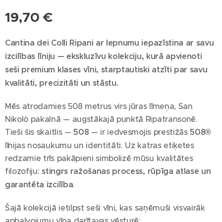
19,70
€
Cantina dei Colli Ripani ar lepnumu iepazīstina ar savu
izcilības līniju — ekskluzīvu kolekciju, kurā apvienoti
seši premium klases vīni, starptautiski atzīti par savu
kvalitāti, precizitāti un stāstu.
Mēs atrodamies 508 metrus virs jūras līmeņa, San
Nikolò pakalnā — augstākajā punktā Ripatransonē.
Tieši šis skaitlis —
508
— ir iedvesmojis prestižās
508®
līnijas nosaukumu un identitāti. Uz katras etiķetes
redzamie trīs pakāpieni simbolizē mūsu kvalitātes
filozofiju:
stingrs ražošanas process, rūpīga atlase un
garantēta izcilība
.
Šajā kolekcijā ietilpst seši vīni, kas saņēmuši visvairāk
apbalvojumu vīna darītavas vēsturē: