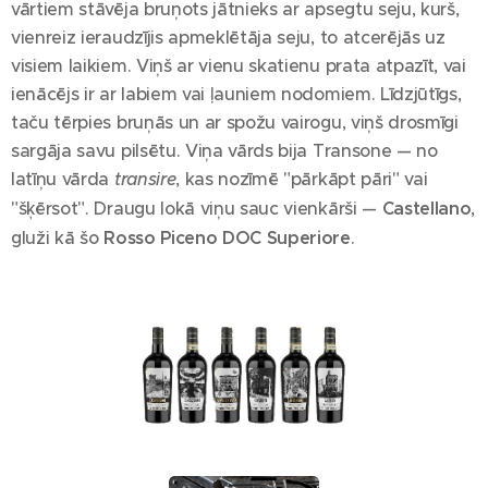
vārtiem stāvēja bruņots jātnieks ar apsegtu seju, kurš,
vienreiz ieraudzījis apmeklētāja seju, to atcerējās uz
visiem laikiem. Viņš ar vienu skatienu prata atpazīt, vai
ienācējs ir ar labiem vai ļauniem nodomiem. Līdzjūtīgs,
taču tērpies bruņās un ar spožu vairogu, viņš drosmīgi
sargāja savu pilsētu. Viņa vārds bija Transone — no
latīņu vārda
transire
, kas nozīmē "pārkāpt pāri" vai
"šķērsot". Draugu lokā viņu sauc vienkārši —
Castellano
,
gluži kā šo
Rosso Piceno DOC Superiore
.