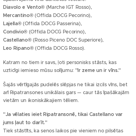
Diavolo e Vento®
(Marche IGT Rosso),
Mercantino®
(Offida DOCG Pecorino),
Lajella®
(Offida DOCG Passerina),
Condivio®
(Offida DOCG Pecorino),
Castellano®
(Rosso Piceno DOC Superiore),
Leo Ripano®
(Offida DOCG Rosso).
Katram no tiem ir savs, ļoti personisks stāsts, kas
uzticīgi iemieso mūsu solījumu:
"Ir zeme un ir vīns."
Šajās vērtīgajās pudelēs slēpjas ne tikai izcils vīns, bet
arī Ripatransones unikālais gars — caur tās īpašākajām
vietām un ikoniskākajiem tēliem.
"Ja vēlaties ieiet Ripatransonē, tikai Castellano var
jums ļaut to darīt."
Tiek stāstīts, ka senos laikos pie vieniem no pilsētas