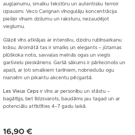
augļainumu, smalku tekstūru un autentisku terroir
izpausmi. Veco Carignan vīnogulāju koncentrācija
piešķir vīnam dziļumu un raksturu, nezaudējot
vieglumu.
Glāzē vīns atklājas ar intensīvu, dzidru rubīnsarkanu
krāsu. Aromātā tas ir smalks un elegants – jūtamas
plūškoka notis, savvaļas melnās ogas un viegls
garšvielu pieskāriens. Garšā sākums ir pārliecinošs un
apaļš, ar ļoti smalkiem tanīniem, nobriedušu ogu
niansēm un pikantu akcentu pēcgaršā.
Les Vieux Ceps
ir vīns ar personību un stāstu –
bagātīgs, bet līdzsvarots, baudāms jau tagad un ar
potenciālu attīstīties 4–7 gadu laikā.
16,90
€