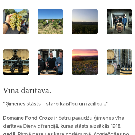
Vīna
darītava.
"Ģimenes stāsts – starp kaislību un izcilību…"
Domaine Fond Croze
ir četru paaudžu ģimenes vīna
darītava Dienvidfrancijā, kuras stāsts aizsākās
1918.
gadā
, Pirmā pasaules kara noslēgumā. Atgriežoties no