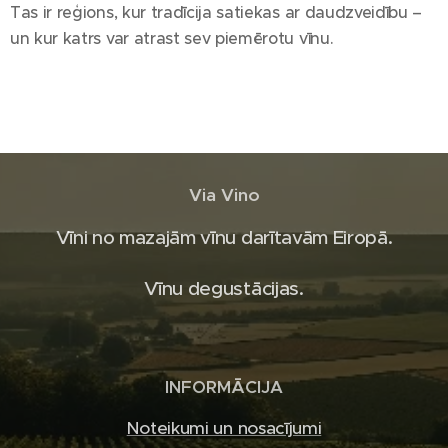
Tas ir reģions, kur tradīcija satiekas ar daudzveidību –
un kur katrs var atrast sev piemērotu vīnu.
Via Vino
Vīni no mazajām vīnu darītavām Eiropā.
Vīnu degustācijas.
INFORMĀCIJA
Noteikumi un nosacījumi