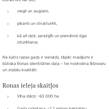
viegli un augļaini,
pikanti un strukturēti,
kā arī dziļi, sarežģīti un piemēroti ilgai
izturēšanai.
Ne katrs ražas gads ir vienāds, tāpēc maisījumi ir
būtiska Ronas identitātes daļa – tie nodrošina līdzsvaru
un stabilu kvalitāti.
Ronas ieleja skaitļos
Vīna dārzi: ~63 000 ha
Gada ražošana: ~2,2 miljoni hektolitru