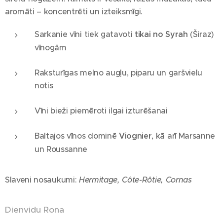
aromāti – koncentrēti un izteiksmīgi.
Sarkanie vīni tiek gatavoti
tikai no Syrah
(Širaz)
vīnogām
Raksturīgas melno augļu, piparu un garšvielu
notis
Vīni bieži piemēroti ilgai izturēšanai
Baltajos vīnos dominē
Viognier
, kā arī Marsanne
un Roussanne
Slaveni nosaukumi:
Hermitage, Côte-Rôtie, Cornas
Dienvidu Rona