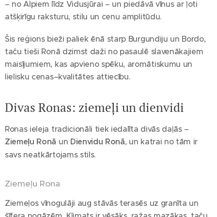
– no Alpiem līdz Vidusjūrai – un piedāvā vīnus ar ļoti
atšķirīgu raksturu, stilu un cenu amplitūdu.
Šis reģions bieži paliek ēnā starp Burgundiju un Bordo,
taču tieši Ronā dzimst daži no pasaulē slavenākajiem
maisījumiem, kas apvieno spēku, aromātiskumu un
lielisku cenas–kvalitātes attiecību.
Divas Ronas: ziemeļi un dienvidi
Ronas ieleja tradicionāli tiek iedalīta divās daļās –
Ziemeļu Ronā
un
Dienvidu Ronā
, un katrai no tām ir
savs neatkārtojams stils.
Ziemeļu Rona
Ziemeļos vīnogulāji aug stāvās terasēs uz granīta un
šīfera nogāzēm. Klimats ir vēsāks, ražas mazākas, taču