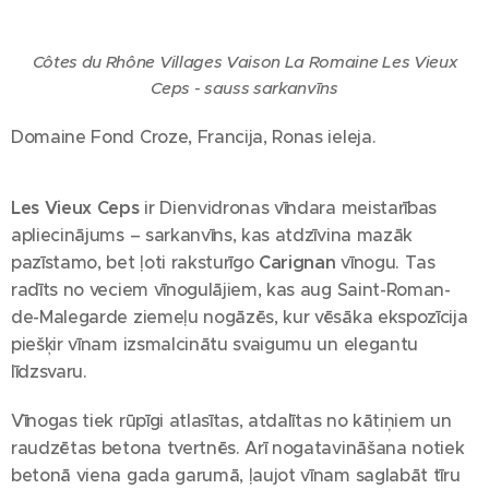
Côtes du Rhône Villages Vaison La Romaine Les Vieux
Ceps - sauss sarkanvīns
Domaine Fond Croze, Francija, Ronas ieleja.
Les Vieux Ceps
ir Dienvidronas vīndara meistarības
apliecinājums – sarkanvīns, kas atdzīvina mazāk
pazīstamo, bet ļoti raksturīgo
Carignan
vīnogu. Tas
radīts no veciem vīnogulājiem, kas aug Saint-Roman-
de-Malegarde ziemeļu nogāzēs, kur vēsāka ekspozīcija
piešķir vīnam izsmalcinātu svaigumu un elegantu
līdzsvaru.
Vīnogas tiek rūpīgi atlasītas, atdalītas no kātiņiem un
raudzētas betona tvertnēs. Arī nogatavināšana notiek
betonā viena gada garumā, ļaujot vīnam saglabāt tīru