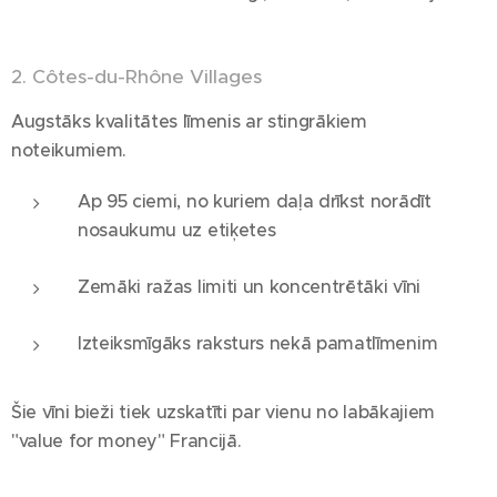
2. Côtes-du-Rhône Villages
Augstāks kvalitātes līmenis ar stingrākiem
noteikumiem.
Ap 95 ciemi, no kuriem daļa drīkst norādīt
nosaukumu uz etiķetes
Zemāki ražas limiti un koncentrētāki vīni
Izteiksmīgāks raksturs nekā pamatlīmenim
Šie vīni bieži tiek uzskatīti par vienu no labākajiem
"value for money" Francijā.