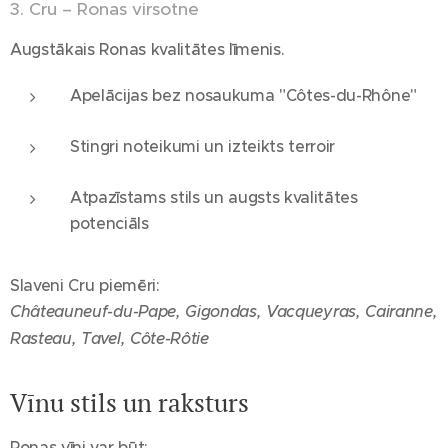
3. Cru – Ronas virsotne
Augstākais Ronas kvalitātes līmenis.
Apelācijas bez nosaukuma "Côtes-du-Rhône"
Stingri noteikumi un izteikts terroir
Atpazīstams stils un augsts kvalitātes
potenciāls
Slaveni Cru piemēri:
Châteauneuf-du-Pape, Gigondas, Vacqueyras, Cairanne,
Rasteau, Tavel, Côte-Rôtie
Vīnu stils un raksturs
Ronas vīni var būt: