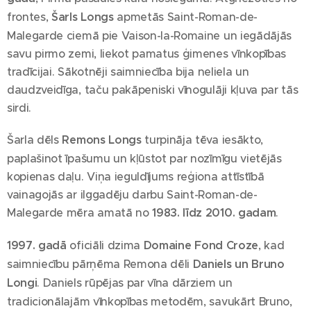
frontes,
Šarls Longs
apmetās Saint-Roman-de-
Malegarde ciemā pie Vaison-la-Romaine un iegādājās
savu pirmo zemi, liekot pamatus ģimenes vīnkopības
tradīcijai. Sākotnēji saimniecība bija neliela un
daudzveidīga, taču pakāpeniski vīnogulāji kļuva par tās
sirdi.
Šarla dēls
Remons Longs
turpināja tēva iesākto,
paplašinot īpašumu un kļūstot par nozīmīgu vietējās
kopienas daļu. Viņa ieguldījums reģiona attīstībā
vainagojās ar ilggadēju darbu Saint-Roman-de-
Malegarde mēra amatā no
1983. līdz 2010. gadam
.
1997. gadā
oficiāli dzima
Domaine Fond Croze
, kad
saimniecību pārņēma Remona dēli
Daniels un Bruno
Longi
. Daniels rūpējas par vīna dārziem un
tradicionālajām vīnkopības metodēm, savukārt Bruno,