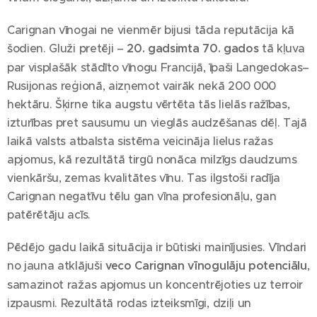
Carignan vīnogai ne vienmēr bijusi tāda reputācija kā
šodien. Gluži pretēji –
20. gadsimta 70. gados
tā kļuva
par visplašāk stādīto vīnogu Francijā, īpaši Langedokas–
Rusijonas reģionā, aizņemot vairāk nekā 200 000
hektāru. Šķirne tika augstu vērtēta tās lielās ražības,
izturības pret sausumu un vieglās audzēšanas dēļ. Tajā
laikā valsts atbalsta sistēma veicināja lielus ražas
apjomus, kā rezultātā tirgū nonāca milzīgs daudzums
vienkāršu, zemas kvalitātes vīnu. Tas ilgstoši radīja
Carignan negatīvu tēlu gan vīna profesionāļu, gan
patērētāju acīs.
Pēdējo gadu laikā situācija ir būtiski mainījusies. Vīndari
no jauna atklājuši
veco Carignan vīnogulāju potenciālu
,
samazinot ražas apjomus un koncentrējoties uz terroir
izpausmi. Rezultātā rodas izteiksmīgi, dziļi un