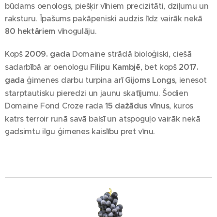
būdams oenologs, piešķir vīniem precizitāti, dziļumu un
raksturu. Īpašums pakāpeniski audzis līdz vairāk nekā
80 hektāriem
vīnogulāju.
Kopš
2009. gada
Domaine strādā bioloģiski, ciešā
sadarbībā ar oenologu
Filipu Kambjē
, bet kopš
2017.
gada
ģimenes darbu turpina arī
Gijoms Longs
, ienesot
starptautisku pieredzi un jaunu skatījumu. Šodien
Domaine Fond Croze rada
15 dažādus vīnus
, kuros
katrs terroir runā savā balsī un atspoguļo vairāk nekā
gadsimtu ilgu ģimenes kaislību pret vīnu.