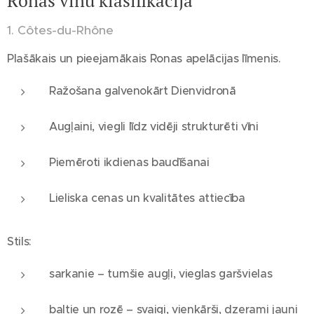
Ronas vīnu klasifikācija
1. Côtes-du-Rhône
Plašākais un pieejamākais Ronas apelācijas līmenis.
Ražošana galvenokārt Dienvidronā
Augļaini, viegli līdz vidēji strukturēti vīni
Piemēroti ikdienas baudīšanai
Lieliska cenas un kvalitātes attiecība
Stils:
sarkanie – tumšie augļi, vieglas garšvielas
baltie un rozē – svaigi, vienkārši, dzerami jauni