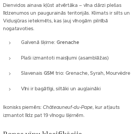
Dienvidos ainava kļūst atvērtāka – vīna dārzi plešas
līdzenumos un paugurainās teritorijās. Klimats ir silts un
Vidusjūras ietekmēts, kas ļauj vīnogām pilnībā
nogatavoties.
Galvenā šķirne:
Grenache
Plaši izmantoti maisījumi (asamblāžas)
Slavenais
GSM
trio: Grenache, Syrah, Mourvèdre
Vīni ir bagātīgi, siltāki un augļaināki
Ikonisks piemērs:
Châteauneuf-du-Pape
, kur atļauts
izmantot līdz pat 19 vīnogu šķirnēm.