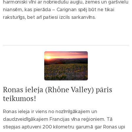
harmoniski vīni ar nobriedušu augļu, zemes un garšvielu
niansēm, kas pierāda – Carignan spēj būt ne tikai
raksturīgs, bet arī patiesi izcils sarkanvīns.
Ronas ieleja (Rhône Valley) pāris
teikumos!
Ronas ieleja ir viens no nozīmīgākajiem un
daudzveidīgākajiem Francijas vīna reģioniem. Tā
stiepjas aptuveni 200 kilometru garumā gar Ronas upi