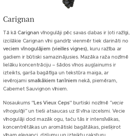
Carignan
Tā kā
Carignan
vīnogulāji pēc savas dabas ir ļoti ražīgi,
izcilākie Carignan vīni gandrīz vienmēr tiek darināti no
veciem vīnogulājiem (vieilles vignes)
, kuru ražība ar
gadiem ir būtiski samazinājusies. Mazāka raža nozīmē
lielāku koncentrāciju – šādos vīnos augļainums ir
izteikts, garša bagātīga un tekstūra maiga, ar
ievērojami
smalkākiem tanīniem
nekā, piemēram,
Cabernet Sauvignon vīniem.
Nosaukums
"Les Vieux Ceps"
burtiski nozīmē
"vecie
vīnogulāji"
un tieši atsaucas uz šī vīna izcelsmi. Vecie
vīnogulāji dod mazāk ogu, taču tās ir intensīvākas,
koncentrētākas un aromātiski bagātākas, piešķirot
vīnam eleganci, dziļumu un izteiktu raksturu.