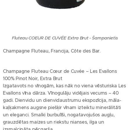
Fluteau COEUR DE CUVÉE Extra Brut - Šampanietis
Champagne Fluteau, Francija, Côte des Bar.
Champagne Fluteau Cœur de Cuvée – Les Evallons
100% Pinot Noir, Extra Brut
Izgatavots no vīnogām, kas nāk no viena vēsturiska Les
Evallons vīna dārza. Vīnogulāju vidējais vecums – 40
gadi. Dienvidu un dienvidaustrumu ekspozīcija, māla-
kaļķakmens augsne piešķir vīnam izteiktu minerālitāti
un eleganci. Smalki burbulīši, nogatavojušos augļu,
grauzdētas maizes un riekstu nianses, ilga un
izsmalcināta pēcgarša.