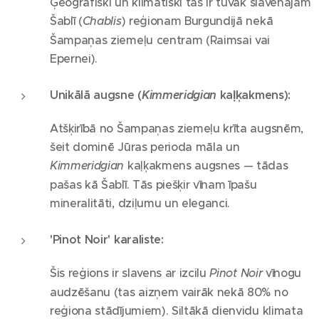
Ģeogrāfiski un klimatiski tas ir tuvāk slavenajam
Šablī (
Chablis
) reģionam Burgundijā nekā
Šampaņas ziemeļu centram (Raimsai vai
Epernei).
Unikālā augsne (
Kimmeridgian
kaļķakmens):
Atšķirībā no Šampaņas ziemeļu krīta augsnēm,
šeit dominē Jūras perioda māla un
Kimmeridgian
kaļķakmens augsnes — tādas
pašas kā Šablī. Tās piešķir vīnam īpašu
mineralitāti, dziļumu un eleganci.
'Pinot Noir' karaliste:
Šis reģions ir slavens ar izcilu
Pinot Noir
vīnogu
audzēšanu (tas aizņem vairāk nekā 80% no
reģiona stādījumiem). Siltākā dienvidu klimata