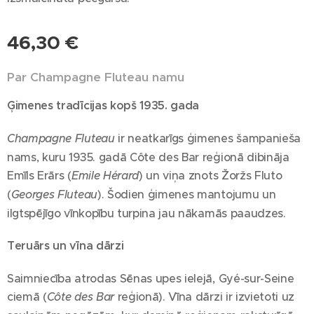
46,30
€
Par Champagne Fluteau namu
Ģimenes tradīcijas kopš 1935. gada
Champagne Fluteau
ir neatkarīgs ģimenes šampanieša
nams, kuru 1935. gadā Côte des Bar reģionā dibināja
Emīls Erārs (
Emile Hérard
) un viņa znots Žoržs Fluto
(
Georges Fluteau
). Šodien ģimenes mantojumu un
ilgtspējīgo vīnkopību turpina jau nākamās paaudzes.
Teruārs un vīna dārzi
Saimniecība atrodas Sēnas upes ielejā, Gyé-sur-Seine
ciemā (
Côte des Bar
reģionā). Vīna dārzi ir izvietoti uz