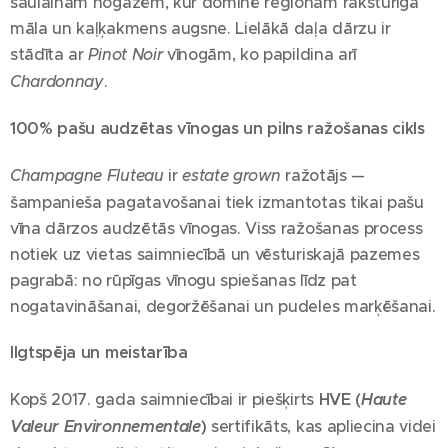
saulainām nogāzēm, kur dominē reģionam raksturīgā
māla un kaļķakmens augsne. Lielākā daļa dārzu ir
stādīta ar
Pinot Noir
vīnogām, ko papildina arī
Chardonnay
.
100% pašu audzētas vīnogas un pilns ražošanas cikls
Champagne Fluteau
ir
estate grown
ražotājs —
šampanieša pagatavošanai tiek izmantotas tikai pašu
vīna dārzos audzētās vīnogas. Viss ražošanas process
notiek uz vietas saimniecībā un vēsturiskajā pazemes
pagrabā: no rūpīgas vīnogu spiešanas līdz pat
nogatavināšanai, degoržēšanai un pudeles marķēšanai.
Ilgtspēja un meistarība
Kopš 2017. gada saimniecībai ir piešķirts
HVE (
Haute
Valeur Environnementale
)
sertifikāts, kas apliecina videi