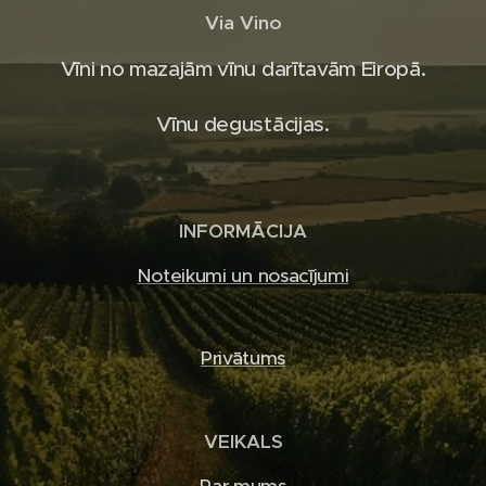
Via Vino
Vīni no mazajām vīnu darītavām Eiropā.
Vīnu degustācijas.
INFORMĀCIJA
Noteikumi un nosacījumi
Privātums
VEIKALS