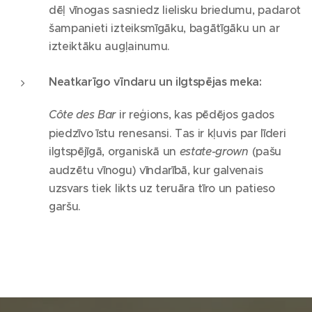
dēļ vīnogas sasniedz lielisku briedumu, padarot
šampanieti izteiksmīgāku, bagātīgāku un ar
izteiktāku augļainumu.
Neatkarīgo vīndaru un ilgtspējas meka:
Côte des Bar
ir reģions, kas pēdējos gados
piedzīvo īstu renesansi. Tas ir kļuvis par līderi
ilgtspējīgā, organiskā un
estate-grown
(pašu
audzētu vīnogu) vīndarībā, kur galvenais
uzsvars tiek likts uz teruāra tīro un patieso
garšu.