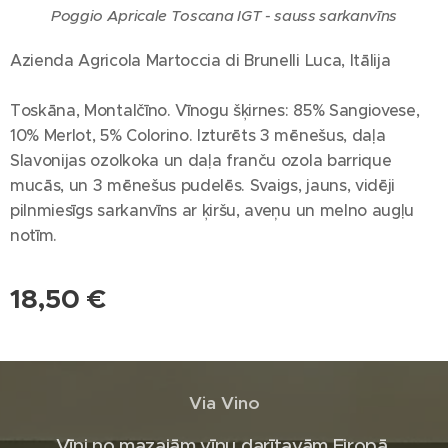
Poggio Apricale Toscana IGT - sauss sarkanvīns
Azienda Agricola Martoccia di Brunelli Luca, Itālija
Toskāna, Montalčīno. Vīnogu šķirnes: 85% Sangiovese,
10% Merlot, 5% Colorino. Izturēts 3 mēnešus, daļa
Slavonijas ozolkoka un daļa franču ozola barrique
mucās, un 3 mēnešus pudelēs. Svaigs, jauns, vidēji
pilnmiesīgs sarkanvīns ar ķiršu, aveņu un melno augļu
notīm.
18,50
€
Via Vino
Vīni no mazajām vīnu darītavām Eiropā.