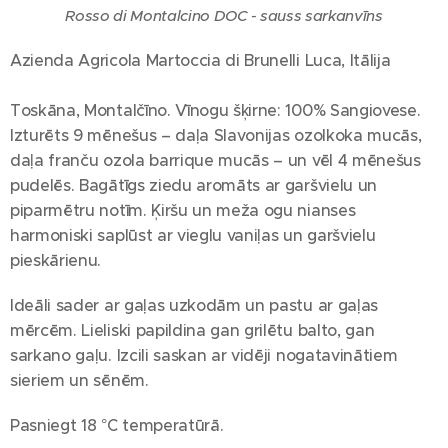
Rosso di Montalcino DOC - sauss sarkanvīns
Azienda Agricola Martoccia di Brunelli Luca, Itālija
Toskāna, Montalčīno. Vīnogu šķirne: 100% Sangiovese.
Izturēts 9 mēnešus – daļa Slavonijas ozolkoka mucās,
daļa franču ozola barrique mucās – un vēl 4 mēnešus
pudelēs. Bagātīgs ziedu aromāts ar garšvielu un
piparmētru notīm. Ķiršu un meža ogu nianses
harmoniski saplūst ar vieglu vaniļas un garšvielu
pieskārienu.
Ideāli sader ar gaļas uzkodām un pastu ar gaļas
mērcēm. Lieliski papildina gan grilētu balto, gan
sarkano gaļu. Izcili saskan ar vidēji nogatavinātiem
sieriem un sēnēm.
Pasniegt 18 °C temperatūrā.